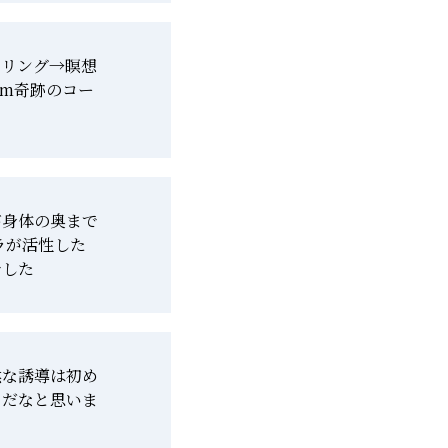
ーリング→瞑想
om奇跡のコー
が身体の奥まで
ラが活性した
でした
然な誘導は初め
メだなと思いま