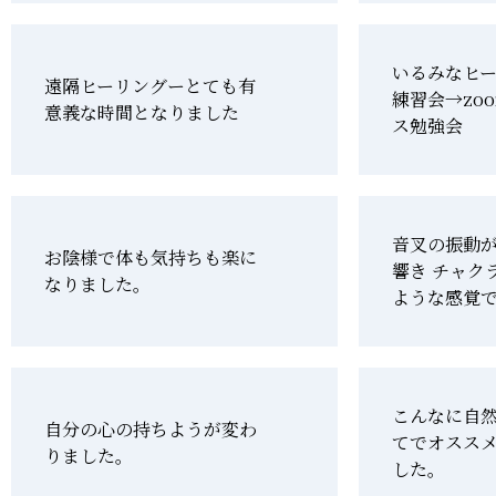
いるみなヒ
遠隔ヒーリングーとても有
練習会→zo
意義な時間となりました
ス勉強会
音叉の振動
お陰様で体も気持ちも楽に
響き チャク
なりました。
ような感覚
こんなに自
自分の心の持ちようが変わ
てでオスス
りました。
した。