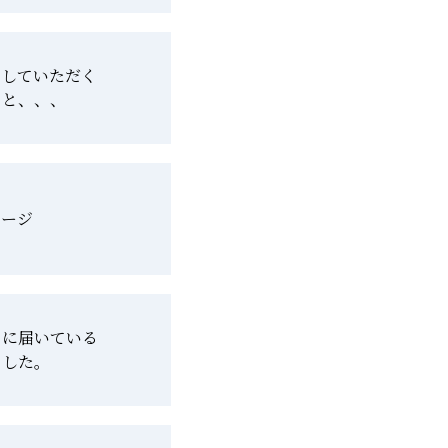
をしていただく
きと、、、
セージ
ラに届いている
ました。