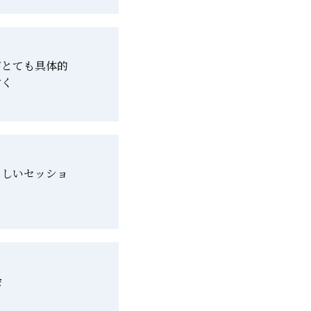
がとても具体的
すく
らしいセッショ
会