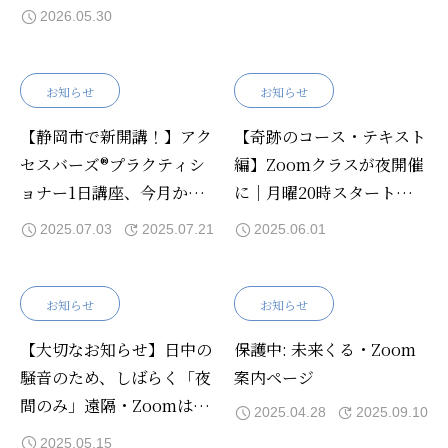
2026.05.30
お知らせ
お知らせ
【静岡市で新開講！】アク
【奇跡のコース・テキスト
セスバーズ®プラクティシ
編】Zoomクラスが夜開催
ョナー1日講座、今月から
に｜月曜20時スタート（6
スタートします！
月〜）
2025.07.03
2025.07.21
2025.06.01
お知らせ
お知らせ
【大切なお知らせ】日中の
保護中: 未来くる・Zoom
騒音のため、しばらく「夜
案内ページ
間のみ」遠隔・Zoomは通
2025.04.28
2025.09.10
常通り
2025.05.15