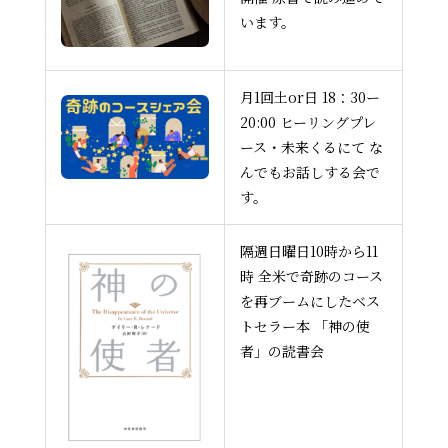
います。
月1回土or日 18：30ー
20:00 ヒーリングプレ
ース・未来くるにて な
んでもお話しする会で
す。
隔週日曜日10時から11
時 全米で奇跡のコース
を再ブームにしたベス
トセラー本 「神の使
者」の読書会