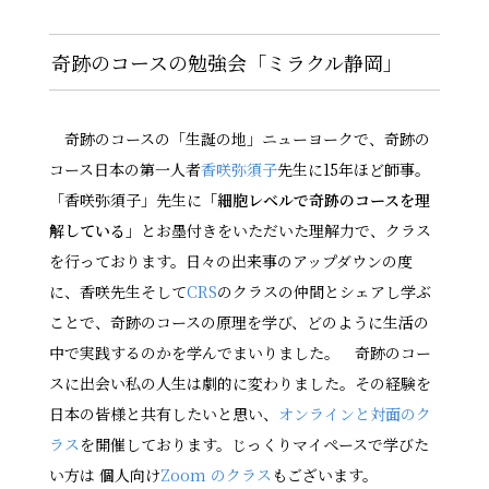
奇跡のコースの勉強会「ミラクル静岡」
奇跡のコースの「生誕の地」ニューヨークで、奇跡の
コース日本の第一人者
香咲弥須子
先生に15年ほど師事。
「香咲弥須子」先生に
「細胞レベルで奇跡のコースを理
解している」
とお墨付きをいただいた理解力で、クラス
を行っております。日々の出来事のアップダウンの度
に、香咲先生そして
CRS
のクラスの仲間とシェアし学ぶ
ことで、奇跡のコースの原理を学び、どのように生活の
中で実践するのかを学んでまいりました。 奇跡のコー
スに出会い私の人生は劇的に変わりました。その経験を
日本の皆様と共有したいと思い、
オンラインと対面のク
ラス
を開催しております。じっくりマイペースで学びた
い方は 個人向け
Zoom のクラス
もございます。