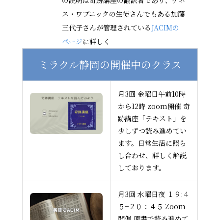
の説明は奇跡講座の翻訳者であり、ケネ
ス・ワプニックの生徒さんでもある加藤
三代子さんが管理されている
JACIMの
ページ
に詳しく
ミラクル静岡の開催中のクラス
月3回 金曜日午前10時
から12時 zoom開催 奇
跡講座「テキスト」を
少しずつ読み進めてい
ます。日常生活に照ら
し合わせ、詳しく解説
しております。
月3回 水曜日夜 １９:４
５−２０：４５ Zoom
開催 原書で読み進めて