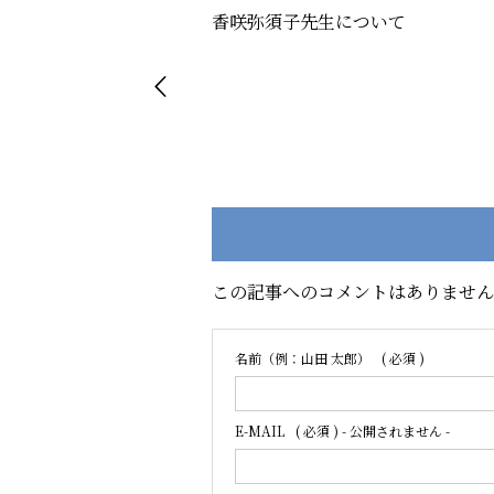
香咲弥須子先生について
この記事へのコメントはありませ
名前（例：山田 太郎）
( 必須 )
E-MAIL
( 必須 ) - 公開されません -