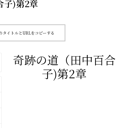
子)第2章
のタイトルとURLをコピーする
奇跡の道（田中百合
子)第2章