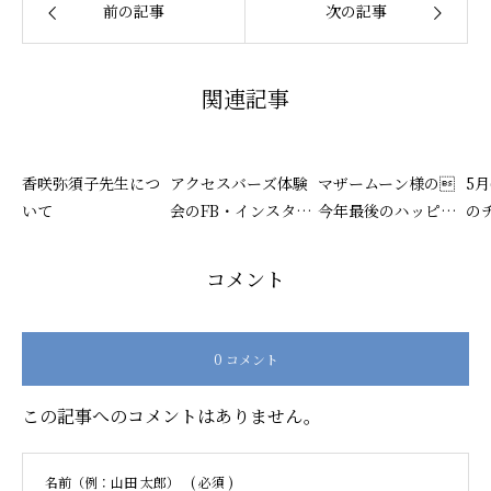
前の記事
次の記事
関連記事
香咲弥須子先生につ
アクセスバーズ体験
マザームーン様の
5
いて
会のFB・インスタ
今年最後のハッピー
の
に、AI画像 大活躍
カフェ12月17日
の
中！
(火)10:00~15:00 (終
ク
コメント
了）
0 コメント
この記事へのコメントはありません。
名前（例：山田 太郎）
( 必須 )